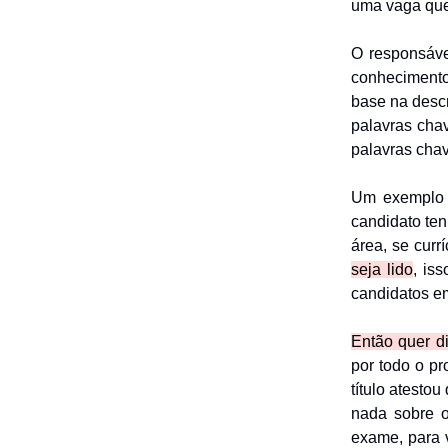
uma vaga que
O responsáve
conhecimento
base na descr
palavras chav
palavras cha
Um exemplo b
candidato te
área, se cur
seja lido
, is
candidatos em
Então quer di
por todo o pr
título atesto
nada sobre o
exame, para 