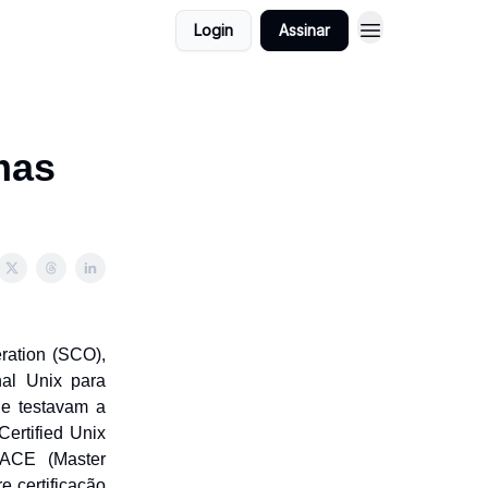
Login
Assinar
 mas
ration (SCO),
al Unix para
ue testavam a
ertified Unix
 ACE (Master
e certificação