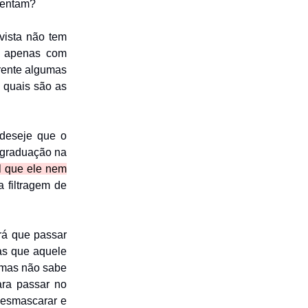
mentam?
vista não tem
co apenas com
erente algumas
e quais são as
 deseje que o
 graduação na
l que ele nem
a filtragem de
rá que passar
ias que aquele
o mas não sabe
ara passar no
desmascarar e