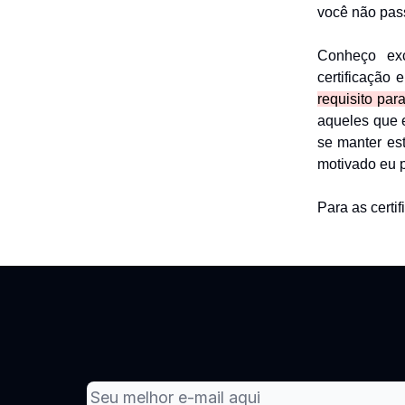
você não pass
Conheço exc
certificação
requisito par
aqueles que 
se manter es
motivado eu p
Para as certif