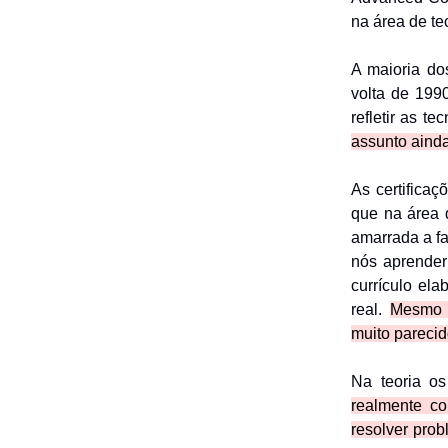
na área de te
A maioria do
volta de 199
refletir as te
assunto aind
As certificaç
que na área d
amarrada a fa
nós aprender
currículo ela
real.
Mesmo e
muito parecid
Na teoria os
realmente co
resolver pro