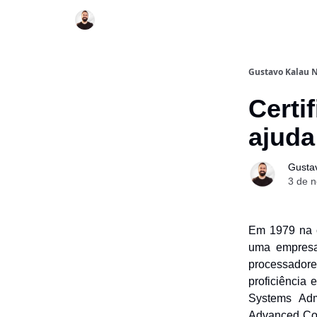
Gustavo Kalau N
Certi
ajuda
Gusta
3 de 
Em 1979 na c
uma empresa
processadore
proficiência
Systems Adm
Advanced Com