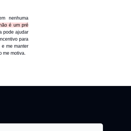
suem nenhuma
 não é um pré
la pode ajudar
ncentivo para
e e me manter
do me motiva.