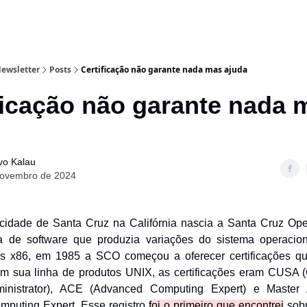
ewsletter
Posts
Certificação não garante nada mas ajuda
ficação não garante nada
vo Kalau
novembro de 2024
idade de Santa Cruz na Califórnia nascia a Santa Cruz Ope
 de software que produzia variações do sistema operacion
s x86, em 1985 a SCO começou a oferecer certificações q
 em sua linha de produtos UNIX, as certificações eram CUSA (C
inistrator), ACE (Advanced Computing Expert) e Master
puting Expert. Esse registro
foi o primeiro que encontrei
sobr