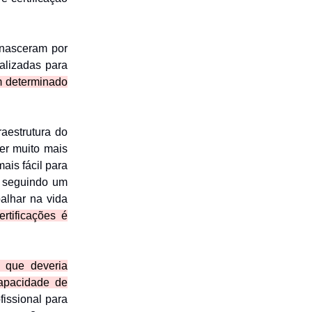
 nasceram por
alizadas para
em determinado
raestrutura do
ser muito mais
ais fácil para
, seguindo um
balhar na vida
rtificações é
que deveria
capacidade de
issional para