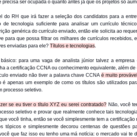
 precisa ser ocupada o quanto antes já que os projetos só au
l do RH que irá fazer a seleção dos candidatos para a entre
 de tecnologia suficiente para analisar um currículo técni
ição genérica do currículo enviado, então ele solicita ao requ
e para que possa filtrar os milhares de currículos recebidos, 
ves enviadas para ele?
Títulos e tecnologias
.
ásico: para uma vaga de analista júnior talvez a empresa
nha a certificação CCNA ou conhecimento equivalente, além de
rículo enviado não tiver a palavra chave CCNA
é muito prováve
so é apenas um exemplo de como os títulos são utilizados par
 processo seletivo.
zer se eu tiver o título XYZ eu serei contratado?
Não, você te
ocesso seletivo e provar que realmente conhece tais tecnolog
u que você tinha, então se você simplesmente tem a certificaçã
s tópicos e simplesmente decorou centenas de questões p
você que faz isso eu tenho uma má notícia: o mercado vai te 